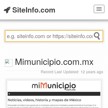
SiteInfo.com
Toggl
navig
Toggle
navigation
Mimunicipio.com.mx
Record Last Updated: 12 years ago