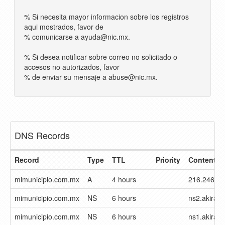
% Si necesita mayor informacion sobre los registros
aqui mostrados, favor de
% comunicarse a
ayuda@nic.mx
.
% Si desea notificar sobre correo no solicitado o
accesos no autorizados, favor
% de enviar su mensaje a
abuse@nic.mx
.
DNS Records
Record
Type
TTL
Priority
Content
mimunicipio.com.mx
A
4 hours
216.246.15
mimunicipio.com.mx
NS
6 hours
ns2.akirabi
mimunicipio.com.mx
NS
6 hours
ns1.akirabi